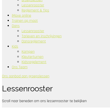
Groepslessen
Lessenrooster
Reglement & Tips
iMove online
Trainen op maat
Dans
Lessenrooster
Tarieven en inschrijvingen
Dansreglement
Kids
Kampen
Kleuterturnen
Kidsregelement
Ons Team
Ons aanbod aan groepslessen
Lessenrooster
Scroll naar beneden om ons lessenrooster te bekijken