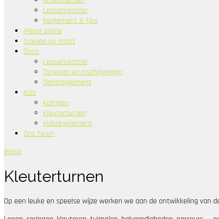
Groepslessen
Lessenrooster
Reglement & Tips
iMove online
Trainen op maat
Dans
Lessenrooster
Tarieven en inschrijvingen
Dansreglement
Kids
Kampen
Kleuterturnen
Kidsregelement
Ons Team
iMove
Kleuterturnen
Op een leuke en speelse wijze werken we aan de ontwikkeling van de 