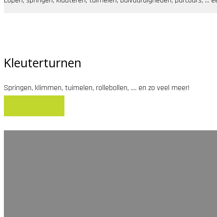
Lopen, springen, klauteren, tuimelen, balvaardigheden, parcours, ...
Kleuterturnen
Springen, klimmen, tuimelen, rollebollen, .... en zo veel meer!
Schrijf hier in!