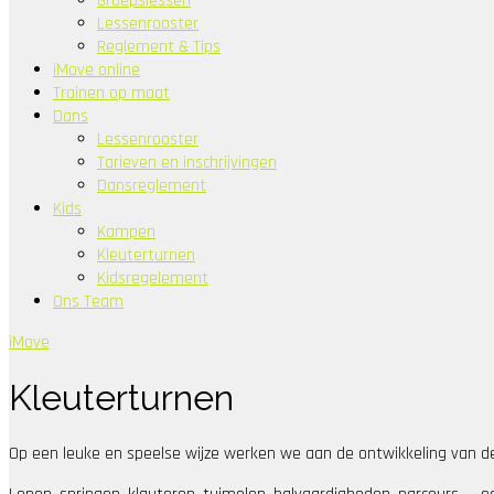
Groepslessen
Lessenrooster
Reglement & Tips
iMove online
Trainen op maat
Dans
Lessenrooster
Tarieven en inschrijvingen
Dansreglement
Kids
Kampen
Kleuterturnen
Kidsregelement
Ons Team
iMove
Kleuterturnen
Op een leuke en speelse wijze werken we aan de ontwikkeling van de 