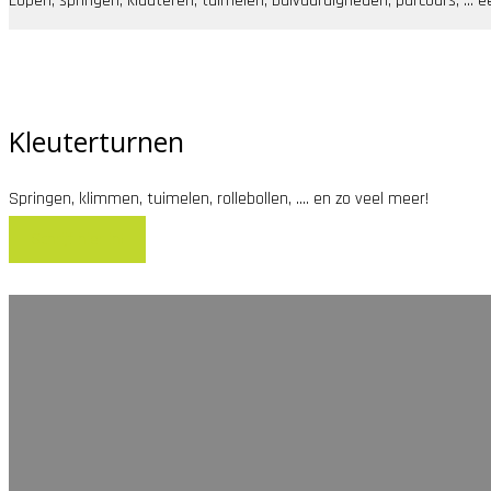
Lopen, springen, klauteren, tuimelen, balvaardigheden, parcours, ...
Kleuterturnen
Springen, klimmen, tuimelen, rollebollen, .... en zo veel meer!
Schrijf hier in!