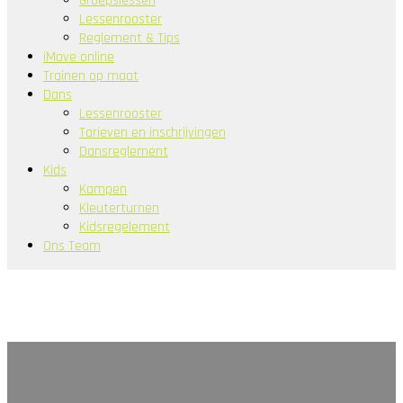
Groepslessen
Lessenrooster
Reglement & Tips
iMove online
Trainen op maat
Dans
Lessenrooster
Tarieven en inschrijvingen
Dansreglement
Kids
Kampen
Kleuterturnen
Kidsregelement
Ons Team